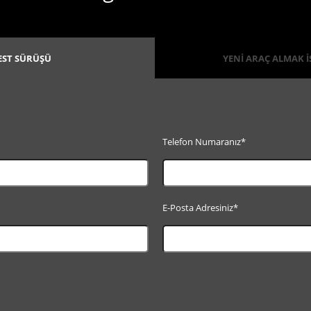
EST SÜRÜŞÜ
YENİ ARAÇ ALMAK 
Telefon Numaranız*
E-Posta Adresiniz*