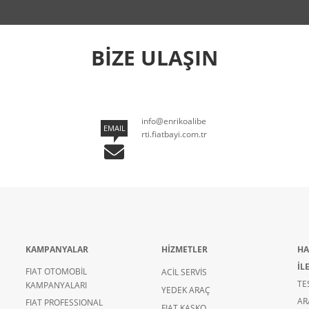
BİZE ULAŞIN
info@enrikoalibe
EMAIL
rti.fiatbayi.com.tr
KAMPANYALAR
HİZMETLER
HA
İL
FIAT OTOMOBİL
ACİL SERVİS
TE
KAMPANYALARI
YEDEK ARAÇ
AR
FIAT PROFESSIONAL
FIAT KASKO