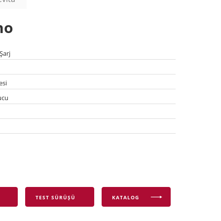
no
Şarj
esi
ucu
TEST SÜRÜŞÜ
KATALOG