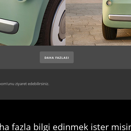
DAHA FAZLASI
room’unu ziyaret edebilirsiniz.
a fazla bilgi edinmek ister misi