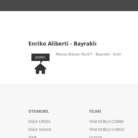
Enriko Aliberti - Bayraklı
Manas Bulvarı No.6/1 - Bayraklı - İzmir
ADRES
OTOMOBİL
TİCARİ
EGEA CROSS
YENI DOBLO COMBI
EGEA SEDAN
YENI DOBLO CARGO
500E
ULYSSE