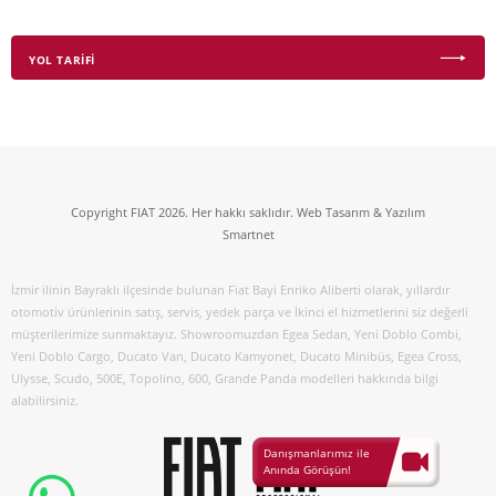
YOL TARİFİ
Copyright FIAT 2026. Her hakkı saklıdır. Web Tasarım & Yazılım
Smartnet
İzmir ilinin Bayraklı ilçesinde bulunan Fiat Bayi Enriko Aliberti olarak, yıllardır
otomotiv ürünlerinin satış, servis, yedek parça ve İkinci el hizmetlerini siz değerli
müşterilerimize sunmaktayız. Showroomuzdan Egea Sedan, Yeni Doblo Combi,
Yeni Doblo Cargo, Ducato Van, Ducato Kamyonet, Ducato Minibüs, Egea Cross,
Ulysse, Scudo, 500E, Topolino, 600, Grande Panda modelleri hakkında bilgi
alabilirsiniz.
Danışmanlarımız ile
Anında Görüşün!