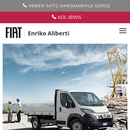
HEMEN SATIŞ DANIŞMANIYLA GÖRÜŞ
ACİL SERVİS
Enriko Aliberti