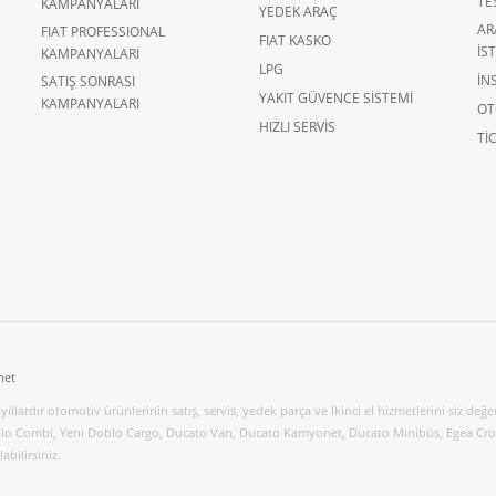
TE
KAMPANYALARI
YEDEK ARAÇ
AR
FIAT PROFESSIONAL
FIAT KASKO
İS
KAMPANYALARI
LPG
İN
SATIŞ SONRASI
YAKIT GÜVENCE SİSTEMİ
KAMPANYALARI
OT
HIZLI SERVİS
TIC
net
yıllardır otomotiv ürünlerinin satış, servis, yedek parça ve İkinci el hizmetlerini siz değer
o Combi, Yeni Doblo Cargo, Ducato Van, Ducato Kamyonet, Ducato Minibüs, Egea Cros
bilirsiniz.