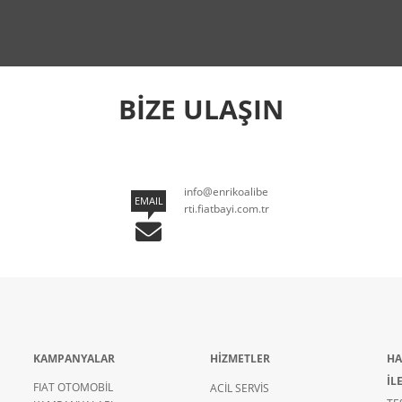
BİZE ULAŞIN
info@enrikoalibe
EMAIL
rti.fiatbayi.com.tr
KAMPANYALAR
HİZMETLER
HA
İL
FIAT OTOMOBİL
ACİL SERVİS