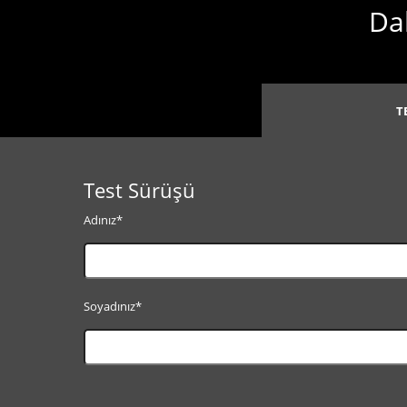
Dah
T
Test Sürüşü
Adınız*
Soyadınız*