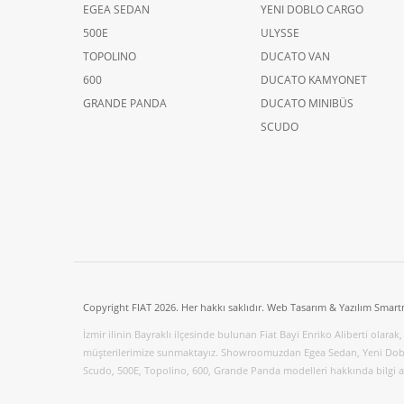
EGEA SEDAN
YENI DOBLO CARGO
500E
ULYSSE
TOPOLINO
DUCATO VAN
600
DUCATO KAMYONET
GRANDE PANDA
DUCATO MINIBÜS
SCUDO
Copyright FIAT 2026. Her hakkı saklıdır. Web Tasarım & Yazılım Smart
İzmir ilinin Bayraklı ilçesinde bulunan Fiat Bayi Enriko Aliberti olarak, 
müşterilerimize sunmaktayız. Showroomuzdan Egea Sedan, Yeni Dobl
Scudo, 500E, Topolino, 600, Grande Panda modelleri hakkında bilgi ala