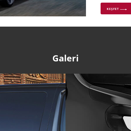
KEŞFET
Galeri