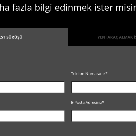
a fazla bilgi edinmek ister misi
EST SÜRÜŞÜ
YENİ ARAÇ ALMAK 
Telefon Numaranız*
E-Posta Adresiniz*