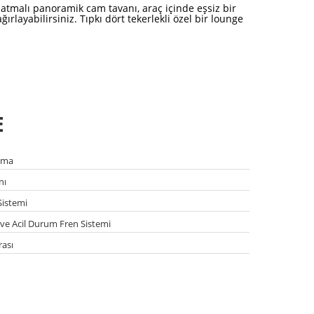
latmalı panoramik cam tavanı, araç içinde eşsiz bir
ırlayabilirsiniz. Tıpkı dört tekerlekli özel bir lounge
E
nıma
nı
Sistemi
 ve Acil Durum Fren Sistemi
ası