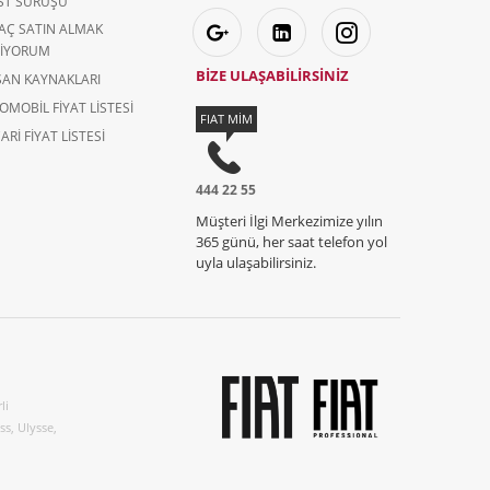
ST SÜRÜŞÜ
AÇ SATIN ALMAK
TIYORUM
BİZE ULAŞABİLİRSİNİZ
SAN KAYNAKLARI
OMOBIL FIYAT LISTESI
FIAT MİM
ARI FIYAT LISTESI
444 22 55
Müşteri İlgi Merkezimize yılın
365 günü, her saat telefon yol
uyla ulaşabilirsiniz.
li
s, Ulysse,